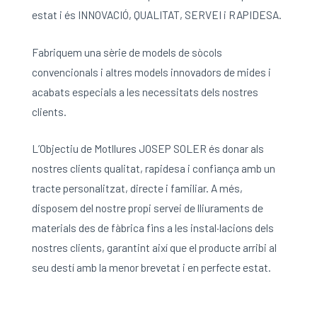
estat i és INNOVACIÓ, QUALITAT, SERVEI i RAPIDESA.
Fabriquem una sèrie de models de sòcols
convencionals i altres models innovadors de mides i
acabats especials a les necessitats dels nostres
clients.
L’Objectiu de Motllures JOSEP SOLER és donar als
nostres clients qualitat, rapidesa i confiança amb un
tracte personalitzat, directe i familiar. A més,
disposem del nostre propi servei de lliuraments de
materials des de fàbrica fins a les instal·lacions dels
nostres clients, garantint així que el producte arribi al
seu destí amb la menor brevetat i en perfecte estat.