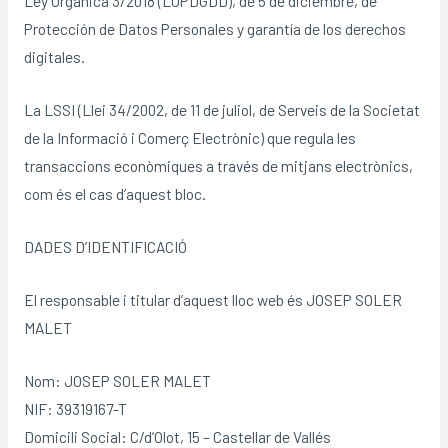
Ley Orgánica 3/2018 (LOPDGDD), de 5 de diciembre, de
Protección de Datos Personales y garantía de los derechos
digitales.
La LSSI (Llei 34/2002, de 11 de juliol, de Serveis de la Societat
de la Informació i Comerç Electrònic) que regula les
transaccions econòmiques a través de mitjans electrònics,
com és el cas d’aquest bloc.
DADES D’IDENTIFICACIÓ
El responsable i titular d’aquest lloc web és JOSEP SOLER
MALET
Nom: JOSEP SOLER MALET
NIF: 39319167-T
Domicili Social: C/d’Olot, 15 – Castellar de Vallés