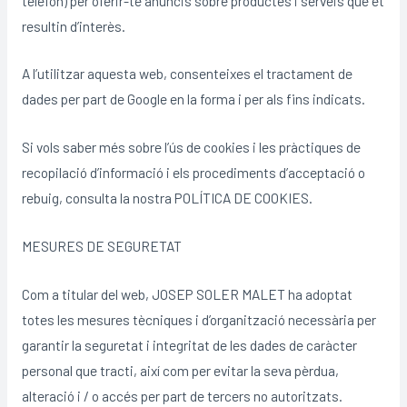
telèfon) per oferir-te anuncis sobre productes i serveis que et
resultin d’interès.
A l’utilitzar aquesta web, consenteixes el tractament de
dades per part de Google en la forma i per als fins indicats.
Si vols saber més sobre l’ús de cookies i les pràctiques de
recopilació d’informació i els procediments d’acceptació o
rebuig, consulta la nostra POLÍTICA DE COOKIES.
MESURES DE SEGURETAT
Com a titular del web, JOSEP SOLER MALET ha adoptat
totes les mesures tècniques i d’organització necessària per
garantir la seguretat i integritat de les dades de caràcter
personal que tracti, així com per evitar la seva pèrdua,
alteració i / o accés per part de tercers no autoritzats.