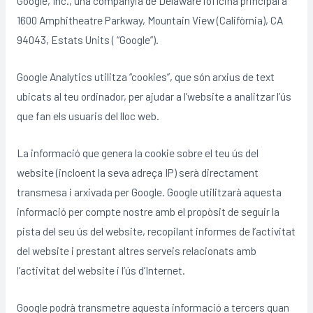
Google, Inc., una companyia de Delaware l’oficina principal a
1600 Amphitheatre Parkway, Mountain View (Califòrnia), CA
94043, Estats Units ( “Google”).
Google Analytics utilitza “cookies”, que són arxius de text
ubicats al teu ordinador, per ajudar a l’website a analitzar l’ús
que fan els usuaris del lloc web.
La informació que genera la cookie sobre el teu ús del
website (incloent la seva adreça IP) serà directament
transmesa i arxivada per Google. Google utilitzarà aquesta
informació per compte nostre amb el propòsit de seguir la
pista del seu ús del website, recopilant informes de l’activitat
del website i prestant altres serveis relacionats amb
l’activitat del website i l’ús d’Internet.
Google podrà transmetre aquesta informació a tercers quan